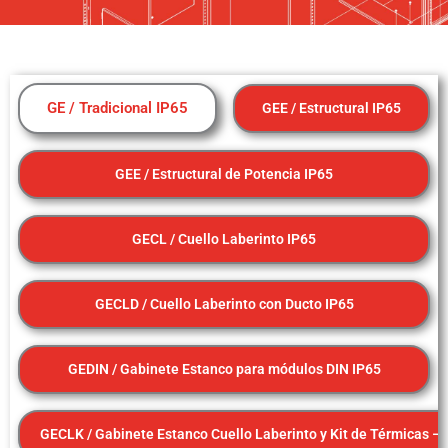
GE / Tradicional IP65
GEE / Estructural IP65
GEE / Estructural de Potencia IP65
GECL / Cuello Laberinto IP65
GECLD / Cuello Laberinto con Ducto IP65
GEDIN / Gabinete Estanco para módulos DIN IP65
GECLK / Gabinete Estanco Cuello Laberinto y Kit de Térmicas – 