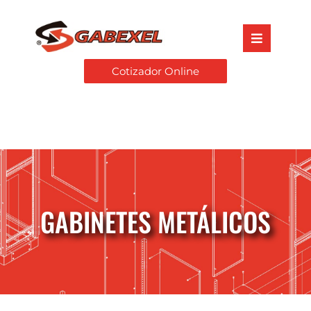
Cotizador Online
GABINETES METÁLICOS