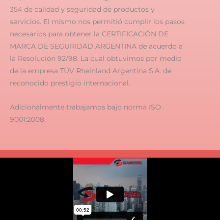
354 de calidad y seguridad de productos y
servicios. El mismo nos permitió cumplir los pasos
necesarios para obtener la CERTIFICACIÓN DE
MARCA DE SEGURIDAD ARGENTINA de acuerdo a
la Resolución 92/98. La cual obtuvimos por medio
de la empresa TÜV Rheinland Argentina S.A. de
reconocido prestigio internacional.
Adicionalmente trabajamos bajo norma ISO
9001:2008.